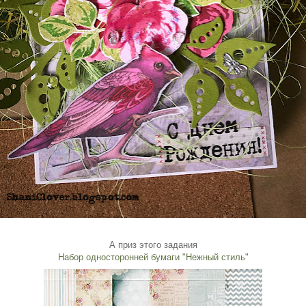
А приз этого задания
Набор односторонней бумаги "Нежный стиль"