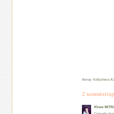
Автор:
Koltysheva Ka
2 комментар
Юлия MITR
Спасибо бол