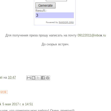
Для получения приза прошу написать на почту
09122011
@inbo
x
.ru
До скорых встреч.
ti
на
10:47
ия:
A
5 мая 2017 г. в 14:51
ьшое, что отметили мою работу! Очень приятно))